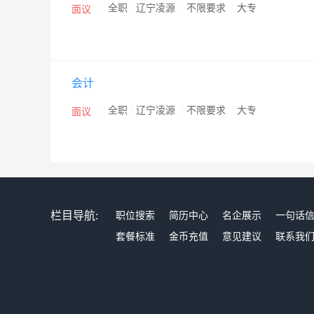
/
全职
/
辽宁凌源
/
不限要求
/
大专
面议
会计
/
全职
/
辽宁凌源
/
不限要求
/
大专
面议
栏目导航:
职位搜索
简历中心
名企展示
一句话
套餐标准
金币充值
意见建议
联系我