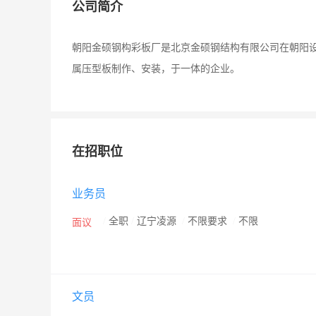
公司简介
朝阳金硕钢构彩板厂是北京金硕钢结构有限公司在朝阳设
属压型板制作、安装，于一体的企业。
在招职位
业务员
/
全职
/
辽宁凌源
/
不限要求
/
不限
面议
文员